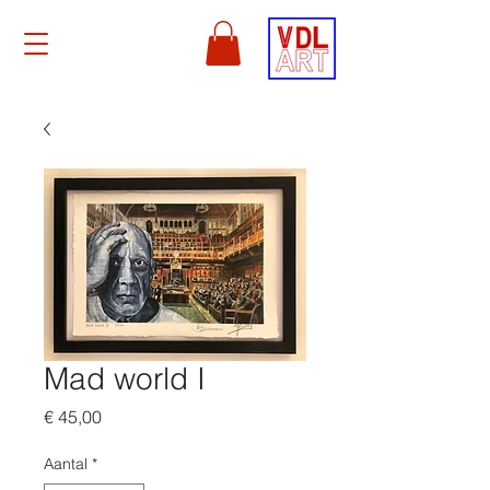
Mad world I
Prijs
€ 45,00
Aantal
*