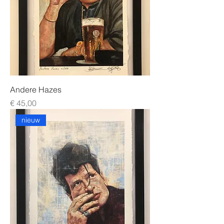
Andere Hazes
Prijs
€ 45,00
nieuw