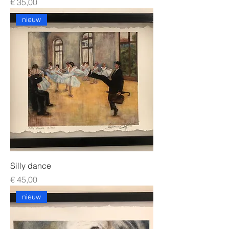
Prijs
€ 35,00
nieuw
Silly dance
Prijs
€ 45,00
nieuw