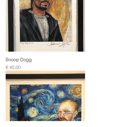
Snoop Dogg
Prijs
€ 45,00