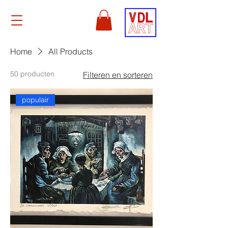
Home
All Products
50 producten
Filteren en sorteren
populair