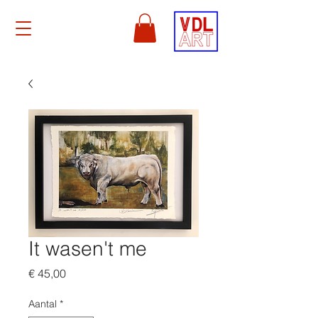
It wasen't me
Prijs
€ 45,00
Aantal
*