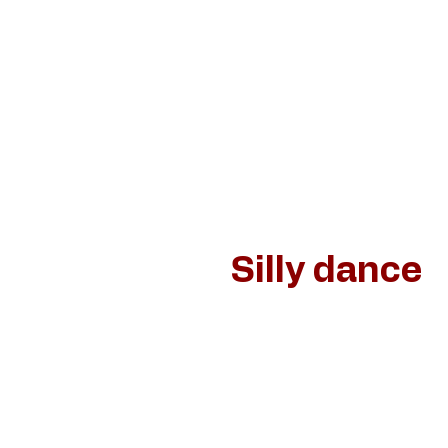
Home
Schilderijen
Jan van de Loo
Dan
Silly dance