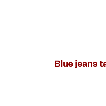
Home
Schilderijen
Jan van de Loo
Dan
Blue jeans t